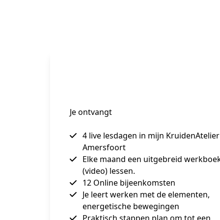
Je ontvangt
4 live lesdagen in mijn KruidenAtelier
Amersfoort
Elke maand een uitgebreid werkboe
(video) lessen.
12 Online bijeenkomsten
Je leert werken met de elementen,
energetische bewegingen
Praktisch stappen plan om tot een