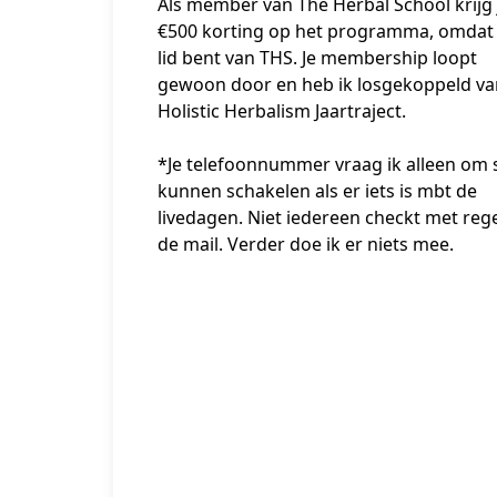
Als member van The Herbal School krijg j
€500 korting op het programma, omdat je
lid bent van THS. Je membership loopt 
gewoon door en heb ik losgekoppeld van
Holistic Herbalism Jaartraject.
*Je telefoonnummer vraag ik alleen om s
kunnen schakelen als er iets is mbt de 
livedagen. Niet iedereen checkt met reg
de mail. Verder doe ik er niets mee.