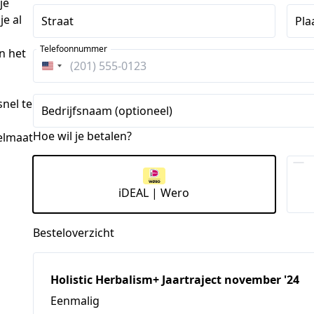
e 
 al 
Straat
Pla
Telefoonnummer
 het 
Verenigde
Staten
nel te 
+1
Bedrijfsnaam (optioneel)
Hoe wil je betalen?
elmaat 
iDEAL | Wero
Besteloverzicht
Holistic Herbalism+ Jaartraject november '24
Eenmalig