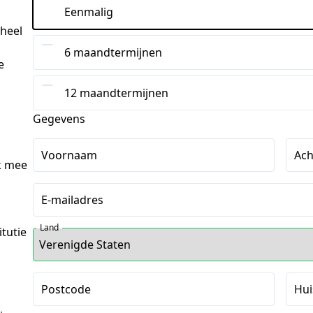
Eenmalig
heel
6 maandtermijnen
e
12 maandtermijnen
Gegevens
Voornaam
Ac
 mee 
E-mailadres
Land
utie 
Postcode
Hu