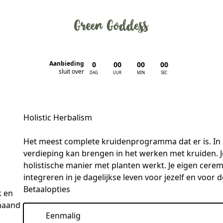
Aanbieding
0
00
00
00
:
:
:
sluit over
DAG
UUR
MIN
SEC
Holistic Herbalism
Het meest complete kruidenprogramma dat er is. In di
verdieping kan brengen in het werken met kruiden. Je
holistische manier met planten werkt. Je eigen cerem
integreren in je dagelijkse leven voor jezelf en voor 
Betaalopties
k en
 maand
Eenmalig