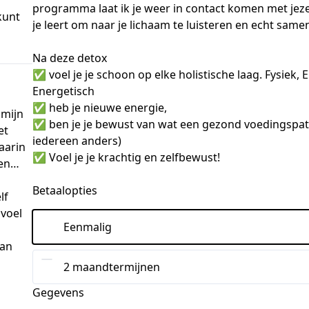
programma laat ik je weer in contact komen met jezelf
kunt
je leert om naar je lichaam te luisteren en echt sam
Na deze detox 
✅ voel je je schoon op elke holistische laag. Fysiek, 
Energetisch
✅ heb je nieuwe energie, 
 mijn
✅ ben je je bewust van wat een gezond voedingspatro
et
iedereen anders)
aarin
✅ Voel je je krachtig en zelfbewust!
gen…
Betaalopties
lf
voel
Eenmalig
van
2 maandtermijnen
Gegevens