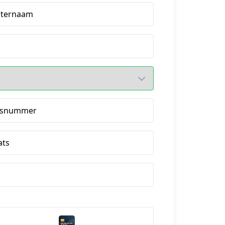
hternaam
isnummer
ats