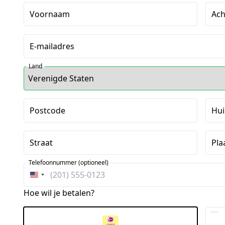
Voornaam
Ac
E-mailadres
Land
Postcode
Hu
Straat
Pla
Telefoonnummer (optioneel)
Verenigde
Staten
Hoe wil je betalen?
+1